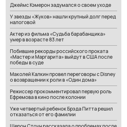
Джеймс Кэмерон задумался о своем уходе
У звезды «Жуков» нашли крупный долг перед
налоговой
Актер из фильма «Судьба барабанщика»
умер в возрасте 83 лет
Побившие рекорды российского проката
«Мастер и Маргарита» выйдут в США после
победы в суде
Маколей Калкин провел переговоры с Disney
о возвращении к роли в «Один дома»
Режиссер прокомментировал первую роль
Ефремова в кино после колонии
Уже четвертый ребенок Брэда Питта решил
отказаться от его фамилии
Шерон Стоун рассказала о проблемах после