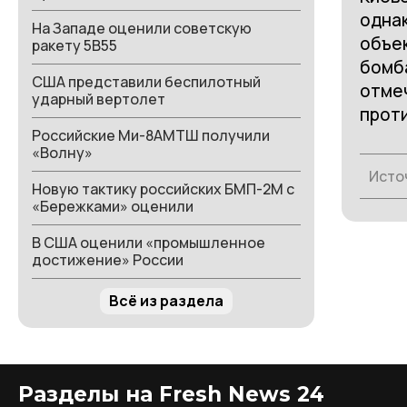
однак
На Западе оценили советскую
объе
ракету 5В55
бомб
США представили беспилотный
отмеч
ударный вертолет
прот
Российские Ми-8АМТШ получили
«Волну»
Исто
Новую тактику российских БМП-2М с
«Бережками» оценили
В США оценили «промышленное
достижение» России
Всё из раздела
Разделы на Fresh News 24