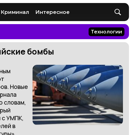
Криминал
Интересное
Технологии
ийские бомбы
ьным
ют
ров. Новые
урнала
о словам,
орый
 с УМПК,
лей в
туры»,