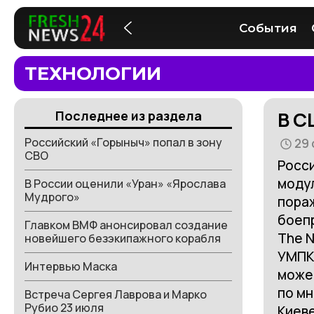
События
ТЕХНОЛОГИИ
В С
Последнее из раздела
Российский «Горыныч» попал в зону
29 
СВО
Росс
моду
В России оценили «Уран» «Ярослава
Мудрого»
пораж
боеп
Главком ВМФ анонсировал создание
The N
новейшего безэкипажного корабля
УМПК
Интервью Маска
может
по мн
Встреча Сергея Лаврова и Марко
Рубио 23 июля
Киеве