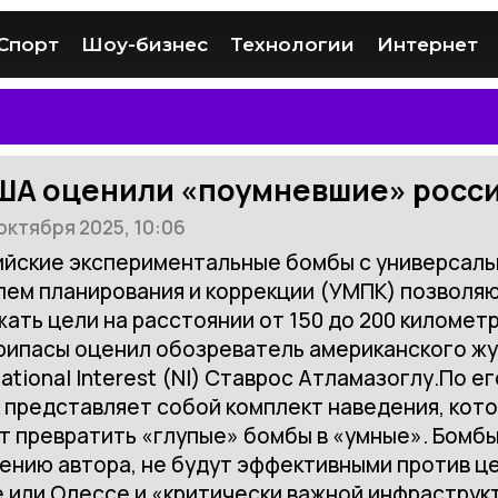
Спорт
Шоу-бизнес
Технологии
Интернет
ША оценили «поумневшие» росс
октября 2025, 10:06
ийские экспериментальные бомбы с универсал
лем планирования и коррекции (УМПК) позволя
ать цели на расстоянии от 150 до 200 километ
рипасы оценил обозреватель американского ж
ational Interest (NI) Ставрос Атламазоглу.По ег
 представляет собой комплект наведения, кот
 превратить «глупые» бомбы в «умные». Бомбы
ению автора, не будут эффективными против це
 или Одессе и «критически важной инфраструк