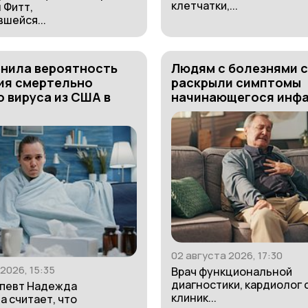
клетчатки,...
 Фитт,
шейся...
енила вероятность
Людям с болезнями 
ия смертельно
раскрыли симптомы
 вируса из США в
начинающегося инф
02 августа 2026, 17:30
2026, 15:35
Врач функциональной
диагностики, кардиолог 
апевт Надежда
клиник...
 считает, что