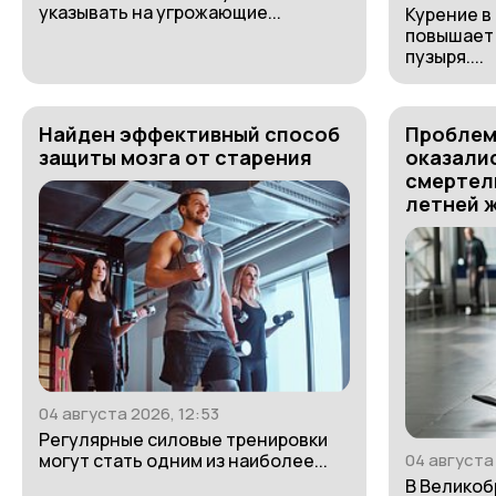
указывать на угрожающие...
Курение в
повышает 
пузыря....
Найден эффективный способ
Проблем
защиты мозга от старения
оказали
смертель
летней 
04 августа 2026, 12:53
Регулярные силовые тренировки
могут стать одним из наиболее...
04 августа 
В Великоб