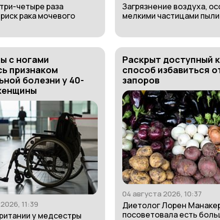
 три-четыре раза
Загрязнение воздуха, о
риск рака мочевого
мелкими частицами пыли, 
ы с ногами
Раскрыт доступный 
сь признаком
способ избавиться о
ной болезни у 40-
запоров
женщины
04 августа 2026, 10:37
2026, 11:39
Диетолог Лорен Манаке
посоветовала есть бол
ритании у медсестры