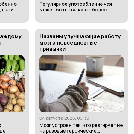
собенно
Регулярное употребление чая
сажи...
может быть связано с более...
каждому
Названы улучшающие работу
т
мозга повседневные
привычки
04 августа 2026, 06:30
р
Мозг устроен так, что реагирует не
ьше
на разовые героические...