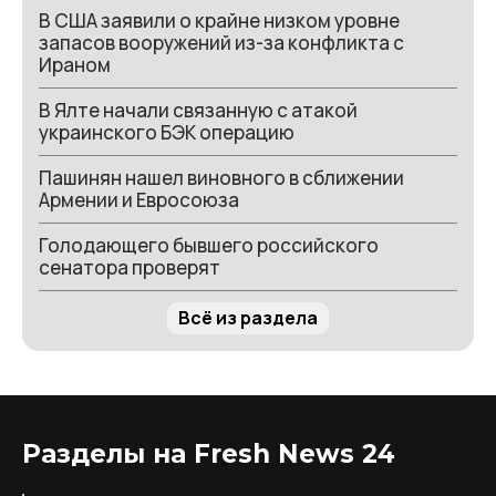
В США заявили о крайне низком уровне
запасов вооружений из-за конфликта с
Ираном
В Ялте начали связанную с атакой
украинского БЭК операцию
Пашинян нашел виновного в сближении
Армении и Евросоюза
Голодающего бывшего российского
сенатора проверят
Всё из раздела
Разделы на Fresh News 24