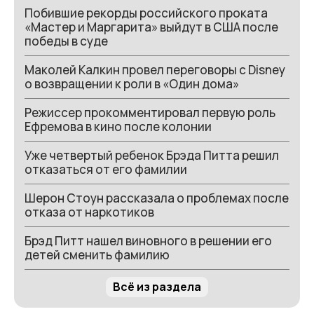
Побившие рекорды российского проката
«Мастер и Маргарита» выйдут в США после
победы в суде
Маколей Калкин провел переговоры с Disney
о возвращении к роли в «Один дома»
Режиссер прокомментировал первую роль
Ефремова в кино после колонии
Уже четвертый ребенок Брэда Питта решил
отказаться от его фамилии
Шерон Стоун рассказала о проблемах после
отказа от наркотиков
Брэд Питт нашел виновного в решении его
детей сменить фамилию
Всё из раздела