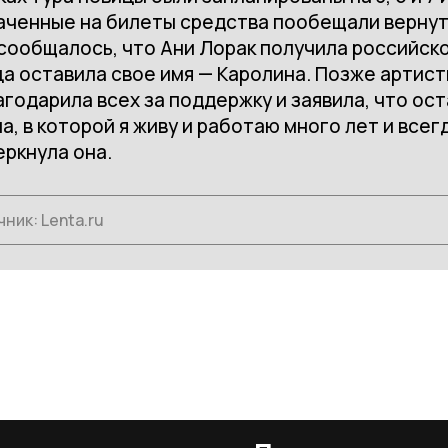
аченные на билеты средства пообещали вернут
сообщалось, что Ани Лорак получила российско
а оставила свое имя — Каролина. Позже артис
годарила всех за поддержку и заявила, что ос
а, в которой я живу и работаю много лет и все
ркнула она.
чник:
Lenta.ru