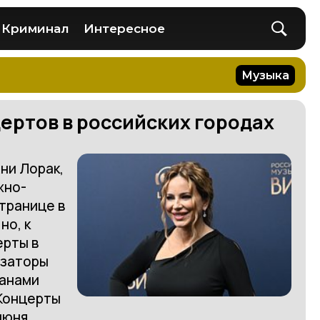
Криминал
Интересное
Музыка
ертов в российских городах
ни Лорак,
жно-
странице в
но, к
ерты в
изаторы
ганами
 Концерты
июня.