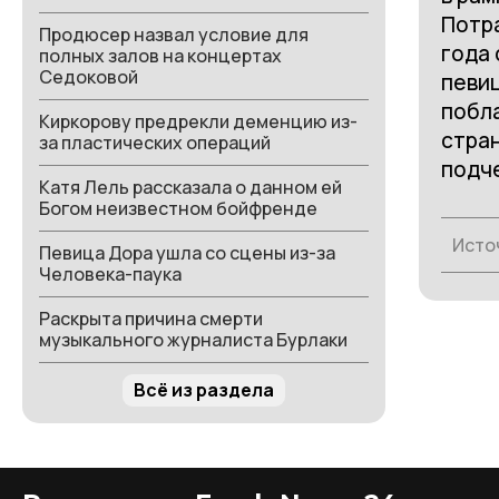
Потр
Продюсер назвал условие для
года 
полных залов на концертах
Седоковой
певиц
побла
Киркорову предрекли деменцию из-
стран
за пластических операций
подче
Катя Лель рассказала о данном ей
Богом неизвестном бойфренде
Исто
Певица Дора ушла со сцены из-за
Человека-паука
Раскрыта причина смерти
музыкального журналиста Бурлаки
Всё из раздела