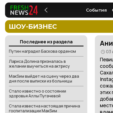
События
ШОУ-БИЗНЕС
Ани
Последнее из раздела
Путин наградил Баскова орденом
03 
Певиц
Лариса Долина призналась в
сооб
желании выучиться на актрису
Сахал
МакSим выйдет на сцену через два
Insta
дня после выписки из больницы
сожал
Стало известно о состоянии
этих 
здоровья Аллы Пугачевой
добав
мест
Стала известна настоящая причина
госпитализации МакSим
в рам