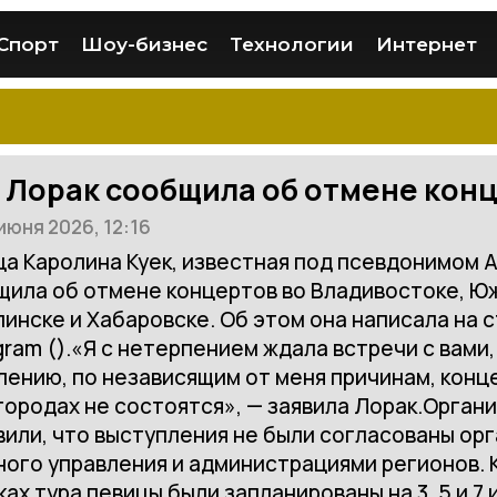
Спорт
Шоу-бизнес
Технологии
Интернет
 Лорак сообщила об отмене конц
июня 2026, 12:16
а Каролина Куек, известная под псевдонимом А
щила об отмене концертов во Владивостоке, Ю
инске и Хабаровске. Об этом она написала на 
gram ().«Я с нетерпением ждала встречи с вами, 
ению, по независящим от меня причинам, конц
городах не состоятся», — заявила Лорак.Орган
или, что выступления не были согласованы ор
ного управления и администрациями регионов.
ках тура певицы были запланированы на 3, 5 и 7 