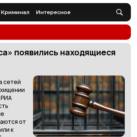
Криминал
Интересное
уса» появились находящиеся
а сетей
о хищении
 РИА
сть
не
ваются от
или к