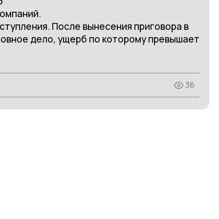
6
компаний.
ступления. После вынесения приговора в
овное дело, ущерб по которому превышает
36