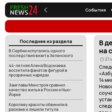
События
В д
Последнее из раздела
на 
В Сербии испугались одного
последствия визита Зеленского
21 
44-летняя Алена Водонаева
След
восхитила фанатов фигурой в
«Азбу
прозрачных нарядах
14 ми
Замглавы Минстроя сравнил
Новос
качество жилья в России и Нью-
соуча
Йорке
устан
Королеву красоты обвинили в
следс
расизме и лишили титула