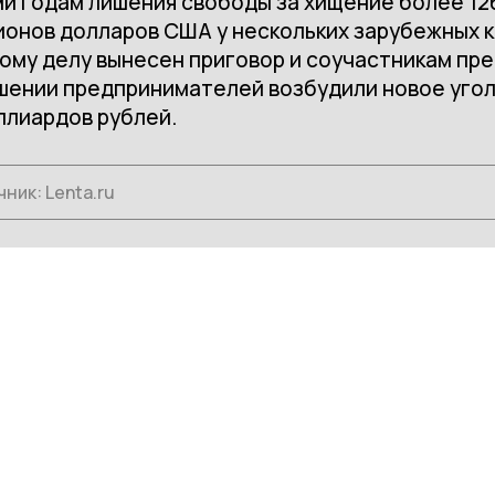
и годам лишения свободы за хищение более 12
ионов долларов США у нескольких зарубежных 
ому делу вынесен приговор и соучастникам пре
шении предпринимателей возбудили новое угол
ллиардов рублей.
чник:
Lenta.ru