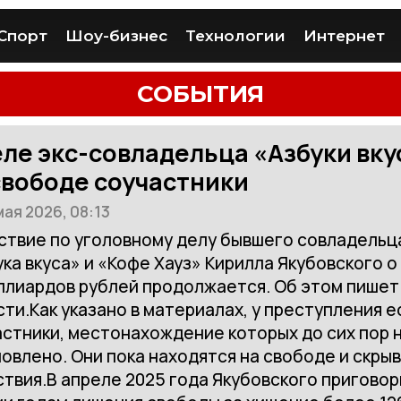
Спорт
Шоу-бизнес
Технологии
Интернет
СОБЫТИЯ
еле экс-совладельца «Азбуки вк
свободе соучастники
мая 2026, 08:13
ствие по уголовному делу бывшего совладельц
ка вкуса» и «Кофе Хауз» Кирилла Якубовского 
ллиардов рублей продолжается. Об этом пишет
ти.Как указано в материалах, у преступления е
стники, местонахождение которых до сих пор 
овлено. Они пока находятся на свободе и скры
твия.В апреле 2025 года Якубовского приговор