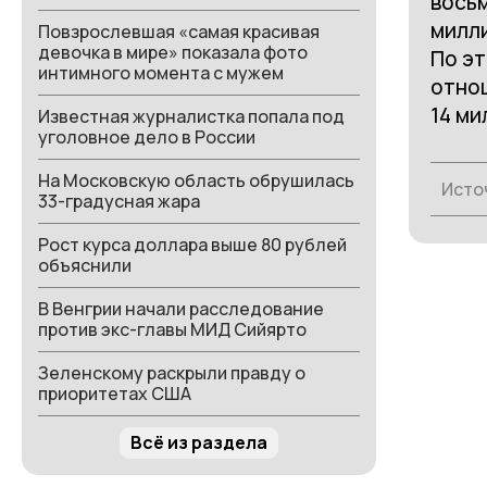
восьм
милл
Повзрослевшая «самая красивая
девочка в мире» показала фото
По эт
интимного момента с мужем
отно
14 ми
Известная журналистка попала под
уголовное дело в России
На Московскую область обрушилась
Исто
33-градусная жара
Рост курса доллара выше 80 рублей
объяснили
В Венгрии начали расследование
против экс-главы МИД Сийярто
Зеленскому раскрыли правду о
приоритетах США
Всё из раздела