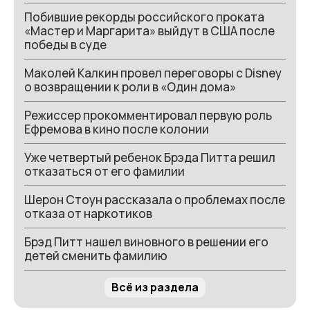
Побившие рекорды российского проката
«Мастер и Маргарита» выйдут в США после
победы в суде
Маколей Калкин провел переговоры с Disney
о возвращении к роли в «Один дома»
Режиссер прокомментировал первую роль
Ефремова в кино после колонии
Уже четвертый ребенок Брэда Питта решил
отказаться от его фамилии
Шерон Стоун рассказала о проблемах после
отказа от наркотиков
Брэд Питт нашел виновного в решении его
детей сменить фамилию
Всё из раздела