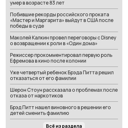
умер в возрасте 83 лет
Побившие рекорды российского проката
«Мастер и Маргарита» выйдут в США после
победы в суде
Маколей Калкин провел переговоры с Disney
о возвращении к роли в «Один дома»
Режиссер прокомментировал первую роль
Ефремова в кино после колонии
Уже четвертый ребенок Брэда Питта решил
отказаться от его фамилии
Шерон Стоун рассказала о проблемах после
отказа от наркотиков
Брэд Питт нашел виновного в решении его
детей сменить фамилию
Всё из раздела