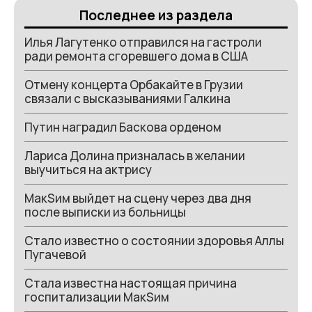
Последнее из раздела
Илья Лагутенко отправился на гастроли
ради ремонта сгоревшего дома в США
Отмену концерта Орбакайте в Грузии
связали с высказываниями Галкина
Путин наградил Баскова орденом
Лариса Долина призналась в желании
выучиться на актрису
МакSим выйдет на сцену через два дня
после выписки из больницы
Стало известно о состоянии здоровья Аллы
Пугачевой
Стала известна настоящая причина
госпитализации МакSим