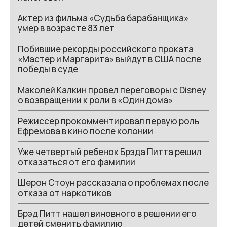
Актер из фильма «Судьба барабанщика»
умер в возрасте 83 лет
Побившие рекорды российского проката
«Мастер и Маргарита» выйдут в США после
победы в суде
Маколей Калкин провел переговоры с Disney
о возвращении к роли в «Один дома»
Режиссер прокомментировал первую роль
Ефремова в кино после колонии
Уже четвертый ребенок Брэда Питта решил
отказаться от его фамилии
Шерон Стоун рассказала о проблемах после
отказа от наркотиков
Брэд Питт нашел виновного в решении его
детей сменить фамилию