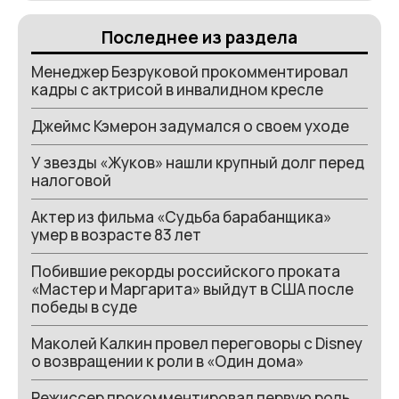
Последнее из раздела
Менеджер Безруковой прокомментировал
кадры с актрисой в инвалидном кресле
Джеймс Кэмерон задумался о своем уходе
У звезды «Жуков» нашли крупный долг перед
налоговой
Актер из фильма «Судьба барабанщика»
умер в возрасте 83 лет
Побившие рекорды российского проката
«Мастер и Маргарита» выйдут в США после
победы в суде
Маколей Калкин провел переговоры с Disney
о возвращении к роли в «Один дома»
Режиссер прокомментировал первую роль